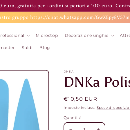
 euro, gratuita per i ordini superiori a 100 euro. Con
 nostro gruppo https://chat.whatsapp.com/GwXEpy8V57
rofessional
Microstop
Decorazione unghie
Attr
 master
Saldi
Blog
DNKA'
DNKa Poli
Prezzo
€10,50 EUR
di
Imposte incluse.
Spese di spedizi
listino
Quantità