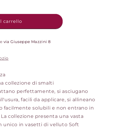
 carrello
de
via Giuseppe Mazzini 8
ozio
nza
a collezione di smalti
ttano perfettamente, si asciugano
'usura, facili da applicare, si allineano
o facilmente solubili e non entrano in
. La collezione presenta una vasta
n unico in vasetti di velluto Soft