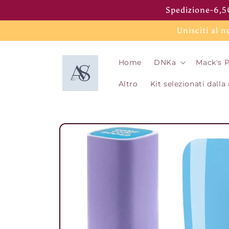
Vai
Spedizione-6,50
direttamente
ai contenuti
Unisciti al
Home
DNKa
Mack's P
Altro
Kit selezionati dalla
Passa alle
informazioni
sul prodotto