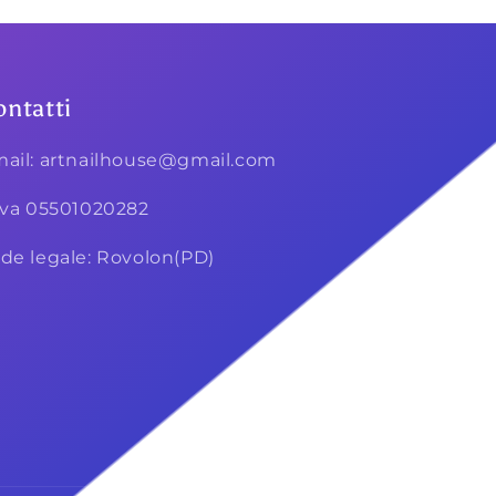
ontatti
ail: artnailhouse@gmail.com
iva 05501020282
de legale: Rovolon(PD)