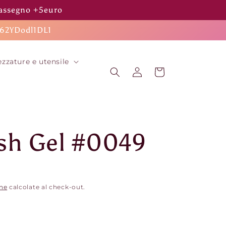
trassegno +5euro
m62YDodl1DL1
ezzature e utensile
Accedi
Carrello
sh Gel #0049
one
calcolate al check-out.