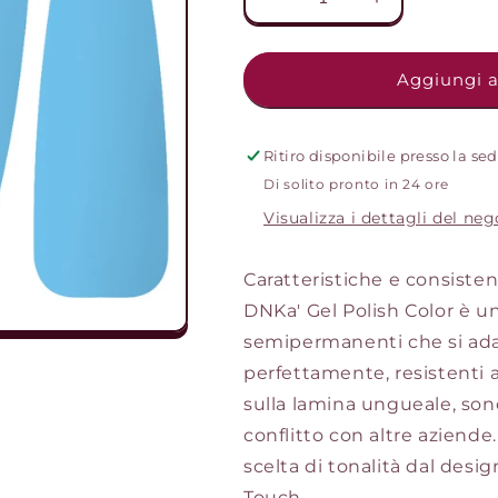
Diminuisci
Aumenta
quantità
quantità
per
per
DNKa
DNKa
Aggiungi al
Polish
Polish
Gel
Gel
#0049
#0049
Ritiro disponibile presso la se
Di solito pronto in 24 ore
Visualizza i dettagli del neg
Caratteristiche e consiste
DNKa' Gel Polish Color è un
semipermanenti che si ada
perfettamente, resistenti all
sulla lamina ungueale, son
conflitto con altre aziende
scelta di tonalità dal desig
Touch.