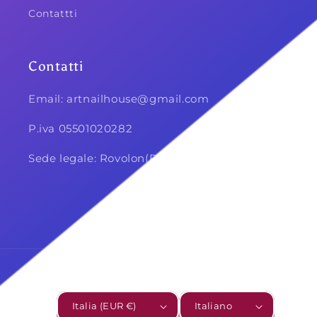
Contattti
Contatti
Email: artnailhouse@gmail.com
P.iva 05501020282
Sede legale: Rovolon(PD)
Instagram
Paese/Area geografica
Lingua
Italia (EUR €)
Italiano