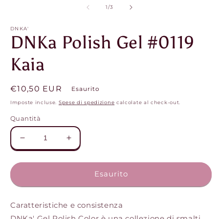
m
su
1
/
3
2
in
f
DNKA'
DNKa Polish Gel #0119
m
Kaia
Prezzo
€10,50 EUR
Esaurito
di
Imposte incluse.
Spese di spedizione
calcolate al check-out.
listino
Quantità
Diminuisci
Aumenta
quantità
quantità
per
per
DNKa
DNKa
Esaurito
Polish
Polish
Gel
Gel
#0119
#0119
Caratteristiche e consistenza
Kaia
Kaia
DNKa' Gel Polish Color è una collezione di smalti