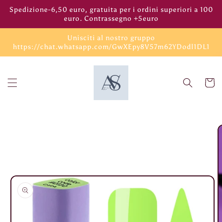
Vai
Spedizione-6,50 euro, gratuita per i ordini superiori a 100
direttamente
euro. Contrassegno +5euro
ai contenuti
Unisciti al nostro gruppo
https://chat.whatsapp.com/GwXEpy8V57m62YDodl1DL1
Carrell
Passa alle
informazioni
sul prodotto